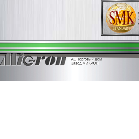
АО Торговый Дом
Завод МИКРОН