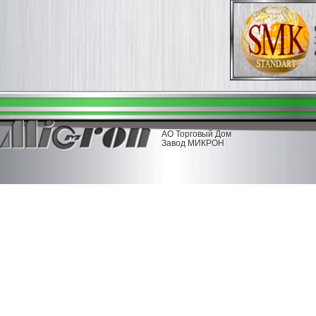
АО Торговый Дом
Завод МИКРОН