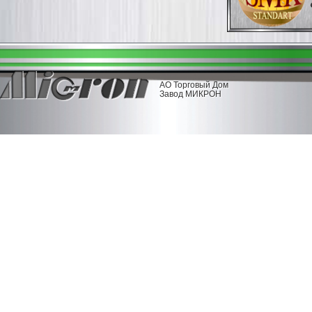
АО Торговый Дом
Завод МИКРОН