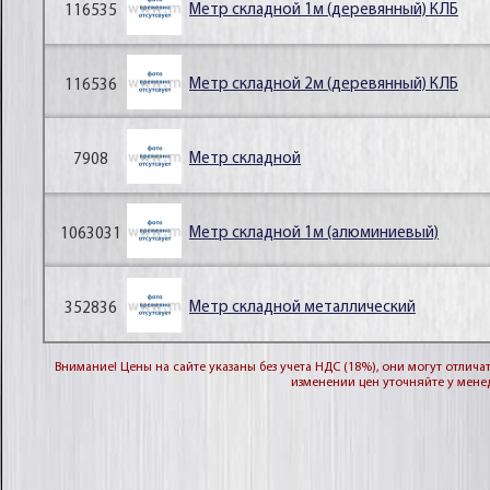
Метр складной 1м (деревянный) КЛБ
116535
Метр складной 2м (деревянный) КЛБ
116536
Метр складной
7908
Метр складной 1м (алюминиевый)
1063031
Метр складной металлический
352836
Внимание! Цены на сайте указаны без учета НДС (18%), они могут отли
изменении цен уточняйте у мене