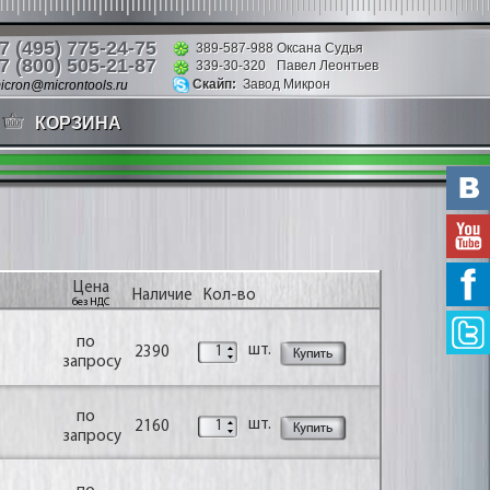
7 (495) 775-24-75
389-587-988
Оксана Судья
7 (800) 505-21-87
339-30-320
Павел Леонтьев
Скайп:
Завод Микрон
icron@microntools.ru
КОРЗИНА
Цена
Наличие
Кол-во
без НДС
по
шт.
2390
запросу
по
шт.
2160
запросу