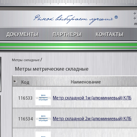
+
+
m
ДОКУМЕНТЫ
ПАРТНЕРЫ
КОНТАКТЫ
/
Метры складные
Метры метрические складные
Наименование
Код
Метр складной 1м (алюминиевый) КЛБ
116533
Метр складной 2м (алюминиевый) КЛБ
116534