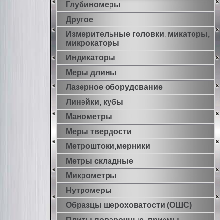
Глубиномеры
Другое
Измерительные головки, микаторы,
микрокаторы
Индикаторы
Меры длины
Лазерное оборудование
Линейки, кубы
Манометры
Меры твердости
Метроштоки,мерники
Метры складные
Микрометры
Нутромеры
Образцы шероховатости (ОШС)
Плиты поверочные, призмы