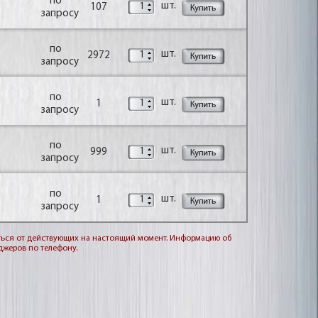
по
шт.
107
запросу
по
шт.
2972
запросу
по
шт.
1
запросу
по
шт.
999
запросу
по
шт.
1
запросу
чаться от действующих на настоящий момент. Информацию об
джеров по телефону.