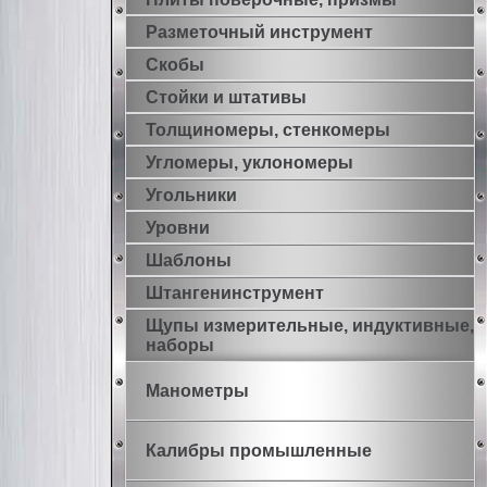
Разметочный инструмент
Скобы
Стойки и штативы
Толщиномеры, стенкомеры
Угломеры, уклономеры
Угольники
Уровни
Шаблоны
Штангенинструмент
Щупы измерительные, индуктивные,
наборы
Манометры
Калибры промышленные