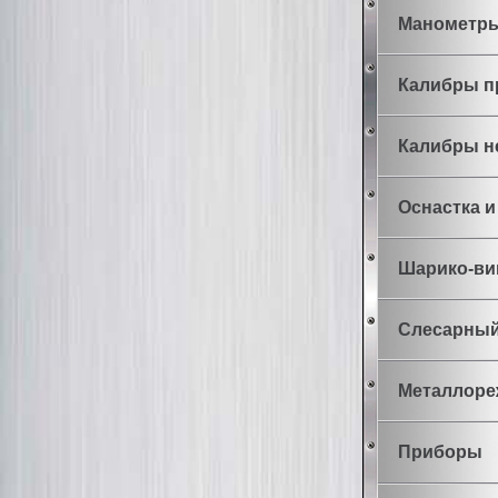
Манометр
Калибры 
Калибры н
Оснастка 
Шарико-ви
Слесарный
Металлоре
Приборы